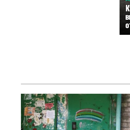
К
в
о