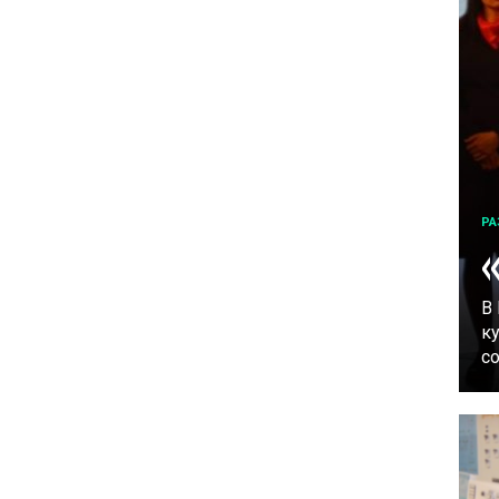
РА
В
к
с