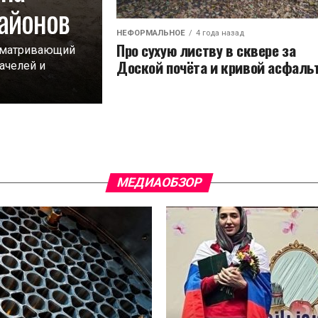
айонов
НЕФОРМАЛЬНОЕ
4 года назад
Про сухую листву в сквере за
исматривающий
Доской почëта и кривой асфаль
ачелей и
МЕДИАОБЗОР