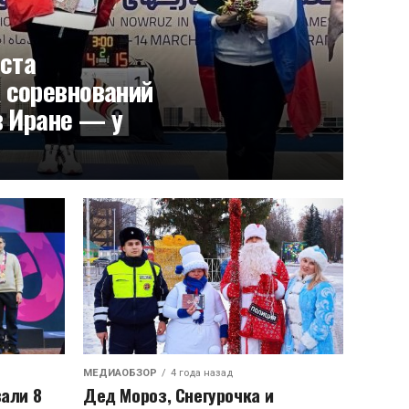
еста
 соревнований
в Иране — у
МЕДИАОБЗОР
4 года назад
али 8
Дед Мороз, Снегурочка и