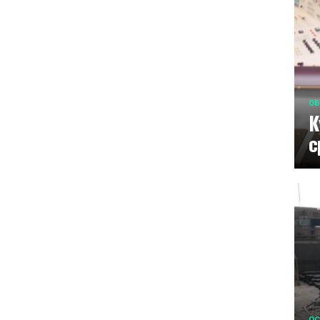
ОБ
К
с
ОС