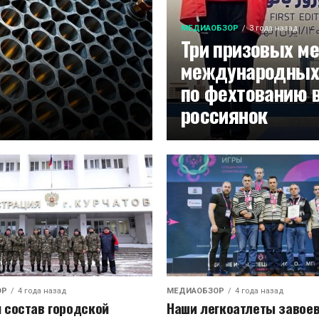
МЕДИАОБЗОР
3 года назад
Три призовых м
международных
по фехтованию 
россиянок
ОР
4 года назад
МЕДИАОБЗОР
4 года назад
 состав городской
Наши легкоатлеты завоев