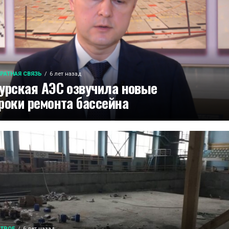
РАТНАЯ СВЯЗЬ
6 лет назад
урская АЭС озвучила новые
роки ремонта бассейна
ТРОЕ
6 лет назад