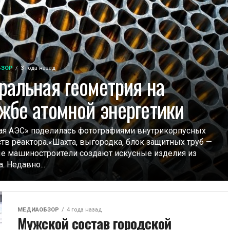
БЗОР
3 года назад
ральная геометрия на
жбе атомной энергетики
ая АЭС» поделилась фотографиями внутрикорпусных
ств реактора.«Шахта, выгородка, блок защитных труб —
е машиностроители создают искусные изделия из
. Недавно...
МЕДИАОБЗОР
4 года назад
Мужской состав городской