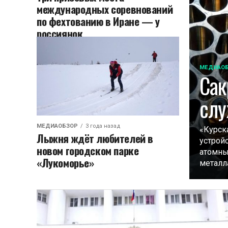
международных соревнований
по фехтованию в Иране — у
россиянок
МЕДИАО
Сак
слу
МЕДИАОБЗОР
3 года назад
«Курск
Лыжня ждëт любителей в
устрой
новом городском парке
атомны
«Лукоморье»
металла