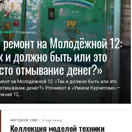
Е СМИ
3 года назад
 ремонт на Молодёжной 12:
к и должно быть или это
сто отмывание денег?»
монт на Молодёжной 12: «Так и должно быть или это
 отмывание денег?» Уточняют в «Умном Курчатове»:—
ная 12,...
НАРОДНОЕ СМИ
3 года назад
Коллекция моделей техники