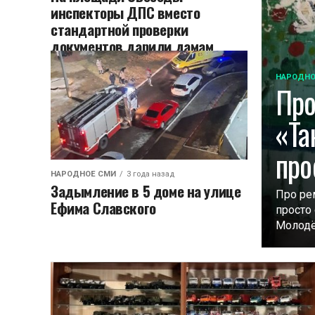
инспекторы ДПС вместо
стандартной проверки
документов дарили дамам
хорошее настроение и
тюльпаны
НАРОДНО
Про
«Та
про
НАРОДНОЕ СМИ
3 года назад
Задымление в 5 доме на улице
Про ре
Ефима Славского
просто
Молодёж