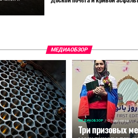
МЕДИАОБЗОР
МЕДИАОБЗОР
3 года назад
Три призовых м