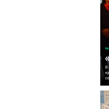
РА
В
к
с