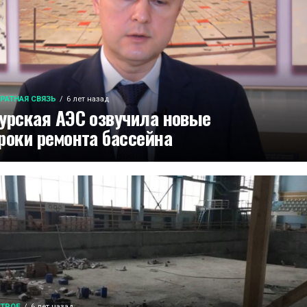
РАТНАЯ СВЯЗЬ
6 лет назад
урская АЭС озвучила новые
роки ремонта бассейна
ТРОЕ
6 лет назад