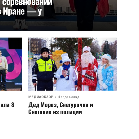
 соревнований
в Иране — у
МЕДИАОБЗОР
4 года назад
али 8
Дед Мороз, Снегурочка и
Снеговик из полиции