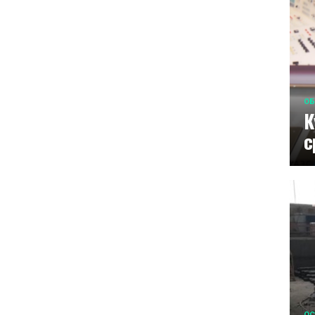
ОБ
К
с
ОС