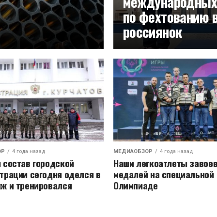
международных
по фехтованию 
россиянок
ОР
4 года назад
МЕДИАОБЗОР
4 года назад
 состав городской
Наши легкоатлеты завоев
трации сегодня оделся в
медалей на специальной
ж и тренировался
Олимпиаде