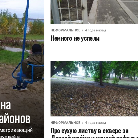
НЕФОРМАЛЬНОЕ
4 года назад
Немного не успели
 на
айонов
НЕФОРМАЛЬНОЕ
4 года назад
Про сухую листву в сквере за
исматривающий
Доской почëта и кривой асфаль
ачелей и