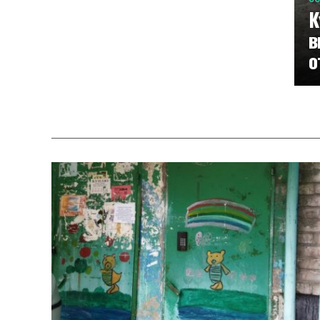
К
в
о