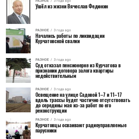
РАЗНОЕ
3 года ago
Ушëл из жизни Вячеслав Федюкин
РАЗНОЕ
3 года ago
Начались работы по ликвидации
Курчатовской свалки
РАЗНОЕ
3 года ago
Суд отказал пенсионерке из Курчатова в
признании договора залога квартиры
недействительным
РАЗНОЕ
3 года ago
Освещение на улице Садовой 1–7 и 11–17
вдоль трассы будет частично отсутствовать
до середины мая из-за работ по его
реконструкции
РАЗНОЕ
3 года ago
Курчатовцы осваивают радиоуправляемые
парусники