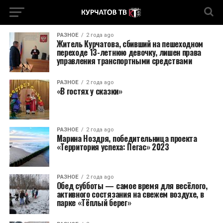
РАЗНОЕ
2 года ago
Житель Курчатова, сбивший на пешеходном
переходе 13-летнюю девочку, лишен права
управления транспортными средствами
РАЗНОЕ
2 года ago
«В гостях у сказки»
РАЗНОЕ
2 года ago
Марина Ноздря, победительница проекта
«Территория успеха: Пегас» 2023
РАЗНОЕ
2 года ago
Обед субботы — самое время для весëлого,
активного состязания на свежем воздухе, в
парке «Тëплый берег»