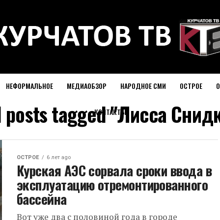
НЕФОРМАЛЬНОЕ
МЕДИАОБЗОР
НАРОДНОЕ СМИ
ОСТРОЕ
О
l posts tagged "Лисса Снид
КОНТАКТЫ
ОСТРОЕ
6 лет ago
Курская АЭС сорвала сроки ввода в
эксплуатацию отремонтированного
бассейна
Вот уже два с половиной года в городе