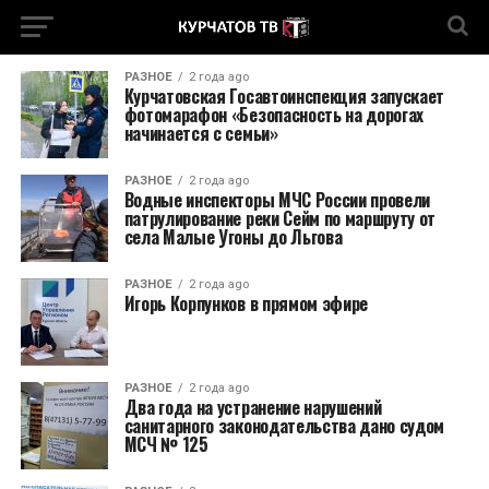
РАЗНОЕ
2 года ago
Курчатовская Госавтоинспекция запускает
фотомарафон «Безопасность на дорогах
начинается с семьи»
РАЗНОЕ
2 года ago
Водные инспекторы МЧС России провели
патрулирование реки Сейм по маршруту от
села Малые Угоны до Льгова
РАЗНОЕ
2 года ago
Игорь Корпунков в прямом эфире
РАЗНОЕ
2 года ago
Два года на устранение нарушений
санитарного законодательства дано судом
МСЧ № 125