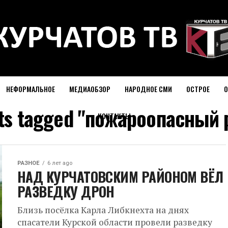
НЕФОРМАЛЬНОЕ
МЕДИАОБЗОР
НАРОДНОЕ СМИ
ОСТРОЕ
О
sts tagged "пожароопасный
КОНТАКТЫ
РАЗНОЕ
6 лет ago
НАД КУРЧАТОВСКИМ РАЙОНОМ ВЁЛ
РАЗВЕДКУ ДРОН
Близь посёлка Карла Либкнехта на днях
спасатели Курской области провели разведку