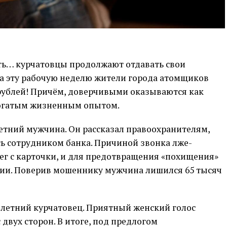
ять… курчатовцы продолжают отдавать свои
а эту рабочую неделю жители города атомщиков
рублей! Причём, доверчивыми оказываются как
 богатым жизненным опытом.
етний мужчина. Он рассказал правоохранителям,
ь сотрудником банка. Причиной звонка лже-
ег с карточки, и для предотвращения «похищения»
ции. Поверив мошеннику мужчина лишился 65 тысяч
-летний курчатовец. Приятный женский голос
двух сторон. В итоге, под предлогом