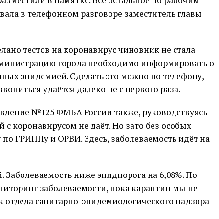
азместили в памятке. Всё остальное по рабочим
вала в телефонном разговоре заместитель главы
елано тестов на коронавирус чиновник не стала
 администрацию города необходимо информировать о
нных эпидемией. Сделать это можно по телефону,
вониться удаётся далеко не с первого раза.
вление №125 ФМБА России также, руководствуясь
 с коронавирусом не даёт. Но зато без особых
по ГРИППу и ОРВИ. Здесь, заболеваемость идёт на
ей. Заболеваемость ниже эпидпорога на 6,08%. По
иторинг заболеваемости, пока карантин мы не
ик отдела санитарно-эпидемиологического надзора