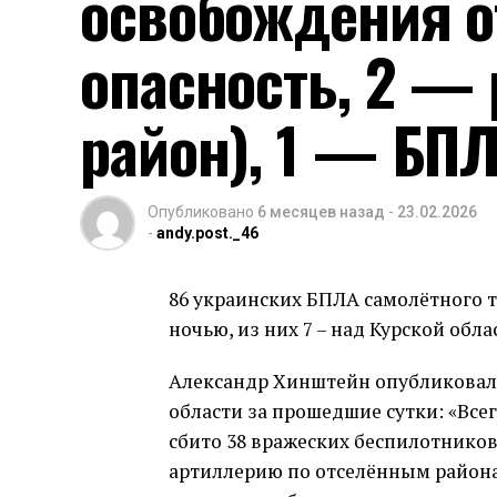
освобождения о
опасность, 2 —
район), 1 — БПЛ
Опубликовано
6 месяцев назад
-
23.02.2026
-
andy.post._46
86 украинских БПЛА самолётного 
ночью, из них 7 – над Курской об
Александр Хинштейн опубликовал 
области за прошедшие сутки: «Всего
сбито 38 вражеских беспилотников
артиллерию по отселённым района