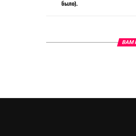
было).
ВАМ 