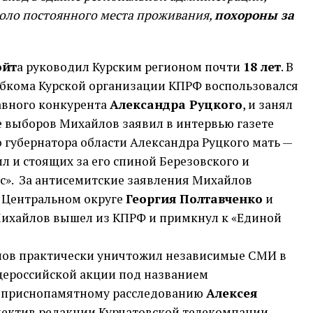
коло постоянного места проживания,
похороны за
ойт
а руководил Курским регионом почти
18 лет
. В
 обкома Курской организации КПРФ воспользовался
авного конкурента
Александра Руцкого
, и занял
ле выборов Михайлов заявил в интервью газете
о губернатора области Александра Руцкого мать —
л и стоящих за его спиной Березовского и
сс». За антисемитские заявления Михайлов
в Центральном округе
Георгия Полтавченко
и
Михайлов вышел из КПРФ и примкнул к «Единой
лов практически уничтожил независимые СМИ в
общероссийской акции под названием
й приснопамятному расследованию
Алексея
ллектив редакции Курчатовской телекомпании.