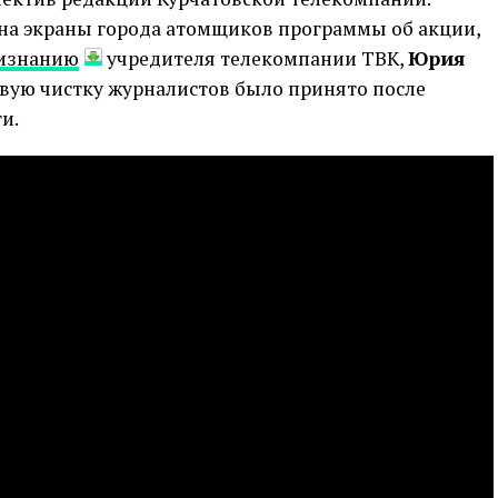
на экраны города атомщиков программы об акции,
изнанию
учредителя телекомпании ТВК,
Юрия
овую чистку журналистов было принято после
и.