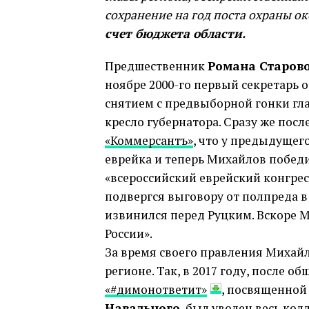
сохранение на год поста охраны о
счет бюджета области.
Предшественник
Романа Старов
ноябре 2000-го первый секретарь
снятием с предвыборной гонки гл
кресло губернатора. Сразу же пос
«Коммерсантъ»
, что у предыдущег
еврейка и теперь Михайлов победи
«всероссийский еврейский конгре
подвергся выговору от полпреда 
извинился перед Руцким. Вскоре 
России».
За время своего правления Михай
регионе. Так, в 2017 году, после 
«#димонответит»
, посвященно
Навального
, был уволен весь ко