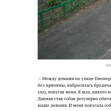
Со
— Между домами по улице Пионерс
без причины, набросилась бродячая
ухе), покусав меня. Я шла, никого
Данная стая собак регулярно оби
выше домами. И меня покусала соб